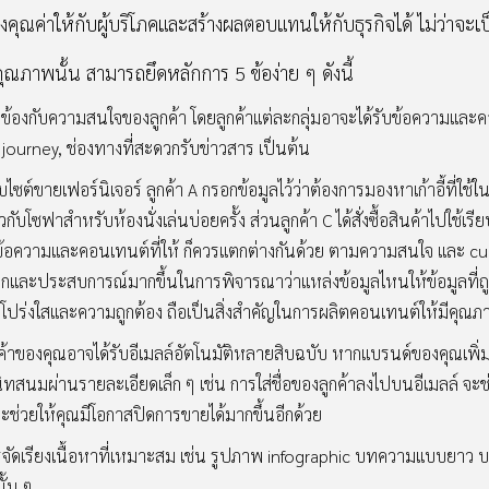
างคุณค่าให้กับผู้บริโภคและสร้างผลตอบแทนให้กับธุรกิจได้ ไม่ว่าจ
ุณภาพนั้น สามารถยึดหลักการ 5 ข้อง่าย ๆ ดังนี้
่ยวข้องกับความสนใจของลูกค้า โดยลูกค้าแต่ละกลุ่มอาจะได้รับข้อความแ
journey, ช่องทางที่สะดวกรับข่าวสาร เป็นต้น
ไซต์ขายเฟอร์นิเจอร์ ลูกค้า A กรอกข้อมูลไว้ว่าต้องการมองหาเก้าอี้ที่ใช้
กับโซฟาสำหรับห้องนั่งเล่นบ่อยครั้ง ส่วนลูกค้า C ได้สั่งซื้อสินค้าไปใช้เรี
ั้งข้อความและคอนเทนต์ที่ให้ ก็ควรแตกต่างกันด้วย ตามความสนใจ และ c
ลือกและประสบการณ์มากขึ้นในการพิจารณาว่าแหล่งข้อมูลไหนให้ข้อมูลที่ถู
มโปร่งใสและความถูกต้อง ถือเป็นสิ่งสำคัญในการผลิตคอนเทนต์ให้มีคุณภ
กค้าของคุณอาจได้รับอีเมลล์อัตโนมัติหลายสิบฉบับ หากแบรนด์ของคุณเพิ่มค
ดสนิทสนมผ่านรายละเอียดเล็ก ๆ เช่น การใส่ชื่อของลูกค้าลงไปบนอีเมลล์ 
ะช่วยให้คุณมีโอกาสปิดการขายได้มากขึ้นอีกด้วย
ารจัดเรียงเนื้อหาที่เหมาะสม เช่น รูปภาพ infographic บทความแบบย
ั้น ๆ