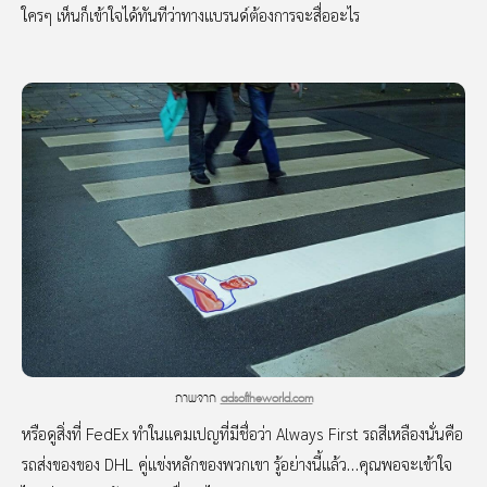
ใครๆ เห็นก็เข้าใจได้ทันทีว่าทางแบรนด์ต้องการจะสื่ออะไร
ภาพจาก
adsoftheworld.com
หรือดูสิ่งที่ FedEx ทำในแคมเปญที่มีชื่อว่า Always First รถสีเหลืองนั่นคือ
รถส่งของของ DHL คู่แข่งหลักของพวกเขา รู้อย่างนี้แล้ว…คุณพอจะเข้าใจ