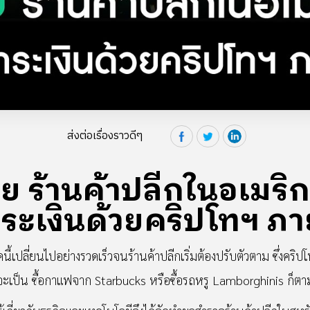
ส่งต่อเรื่องราวดีๆ
ผย ร้านค้าปลีกในอเมริ
ระเงินด้วยคริปโทฯ ภายใ
นี้เปลี่ยนไปอย่างรวดเร็วจนร้านค้าปลีกเริ่มต้องปรับตัวตาม ซึ่งคริป
่ว่าจะเป็น ซื้อกาแฟจาก Starbucks หรือซื้อรถหรู Lamborghinis ก็ตา