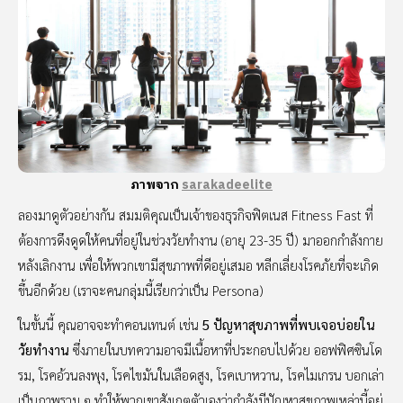
ภาพจาก
sarakadeelite
ลองมาดูตัวอย่างกัน สมมติคุณเป็นเจ้าของธุรกิจฟิตเนส Fitness Fast ที่
ต้องการดึงดูดให้คนที่อยู่ในช่วงวัยทำงาน (อายุ 23-35 ปี) มาออกกำลังกาย
หลังเลิกงาน เพื่อให้พวกเขามีสุขภาพที่ดีอยู่เสมอ หลีกเลี่ยงโรคภัยที่จะเกิด
ขึ้นอีกด้วย (เราจะคนกลุ่มนี้เรียกว่าเป็น Persona)
ในขั้นนี้ คุณอาจจะทำคอนเทนต์ เช่น
5 ปัญหาสุขภาพที่พบเจอบ่อยใน
วัยทำงาน
ซึ่งภายในบทความอาจมีเนื้อหาที่ประกอบไปด้วย ออฟฟิศซินโด
รม, โรคอ้วนลงพุง, โรคไขมันในเลือดสูง, โรคเบาหวาน, โรคไมเกรน บอกเล่า
เป็นภาพรวม ๆ ทำให้พวกเขาสังเกตตัวเองว่ากำลังมีปัญหาสุขภาพเหล่านี้อยู่