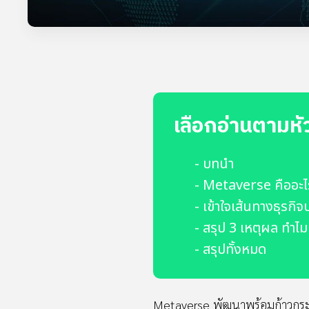
เลือกอ่านตามหั
- บทนำ
- Metaverse คืออะไ
- เข้าใจเส้นทางธุรก
- สรุป 3 เหตุผล ทำไ
- สรุปทั้งหมด
Metaverse พัฒนาพร้อมก้าวกระโด