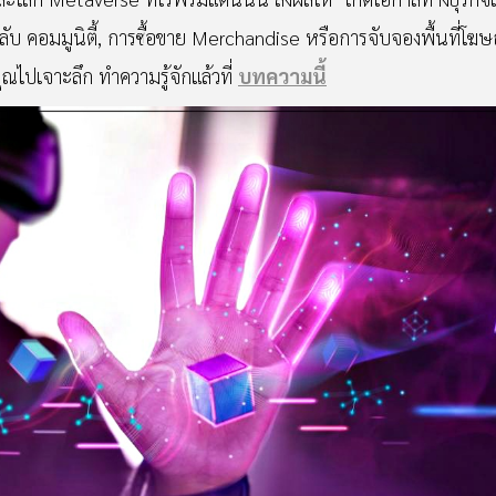
างคลับ คอมมูนิตี้, การซื้อขาย Merchandise หรือการจับจองพื้นที่โ
ุณไปเจาะลึก ทำความรู้จักแล้วที่
บทความนี้