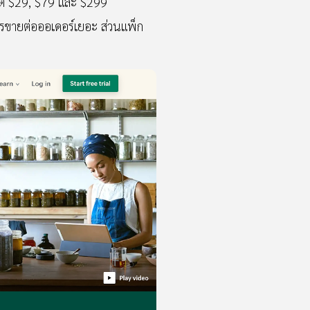
งแต่ $29, $79 และ $299
การขายต่อออเดอร์เยอะ ส่วนแพ็ก