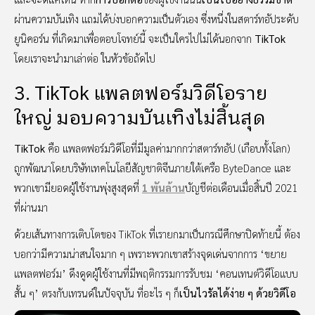
ผ่านความบันเทิง แถมได้บ่งบอกความเป็นตัวเอง ซึ่งหนึ่งในสตาร์ทอัประดับ
ยูนิคอร์น ที่เกิดมาเพื่อตอบโจทย์นี้ จะเป็นใครไปไม่ได้นอกจาก
TikTok
โดยเราจะนำมาเล่าต่อ ในหัวข้อถัดไป
3. TikTok แพลตฟอร์มวิดีโอราย
ใหญ่ มอบความบันเทิงไม่สิ้นสุด
TikTok
คือ แพลตฟอร์มวิดีโอที่มีมูลค่ามากกว่าสตาร์ทอัป (เกือบทั้งโลก)
ถูกพัฒนาโดยบริษัทเทคโนโลยีสัญชาติจีนภายใต้เครือ ByteDance และ
พวกเขามียอดผู้ใช้งานพุ่งสูงสุดที่
1 พันล้าน
บัญชีต่อเดือนเมื่อสิ้นปี 2021
ที่ผ่านมา
ด้วยเส้นทางการเติบโตของ TikTok ที่เรายกมาเป็นกรณีศึกษาปิดท้ายนี้ ต้อง
บอกว่ามีความน่าสนใจมาก ๆ เพราะพวกเขาสร้างจุดเด่นจากการ ‘ขยาย
แพลตฟอร์ม’ ดึงดูดผู้ใช้งานที่มีพฤติกรรมการรับชม ‘คอนเทนต์วิดีโอแบบ
สั้น ๆ’ ตรงกับเทรนด์ในปัจจุบัน ที่อะไร ๆ ก็
เป็นไวรัลได้ง่าย ๆ ด้วยวิดีโอ