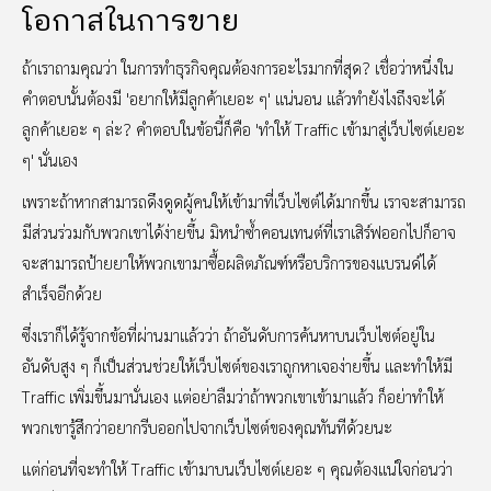
โอกาสในการขาย
ถ้าเราถามคุณว่า ในการทำธุรกิจคุณต้องการอะไรมากที่สุด? เชื่อว่าหนึ่งใน
คำตอบนั้นต้องมี 'อยากให้มีลูกค้าเยอะ ๆ' แน่นอน แล้วทำยังไงถึงจะได้
ลูกค้าเยอะ ๆ ล่ะ? คำตอบในข้อนี้ก็คือ 'ทำให้ Traffic เข้ามาสู่เว็บไซต์เยอะ
ๆ' นั่นเอง
เพราะถ้าหากสามารถดึงดูดผู้คนให้เข้ามาที่เว็บไซต์ได้มากขึ้น เราจะสามารถ
มีส่วนร่วมกับพวกเขาได้ง่ายขึ้น มิหนำซ้ำคอนเทนต์ที่เราเสิร์ฟออกไปก็อาจ
จะสามารถป้ายยาให้พวกเขามาซื้อผลิตภัณฑ์หรือบริการของแบรนด์ได้
สำเร็จอีกด้วย
ซึ่งเราก็ได้รู้จากข้อที่ผ่านมาแล้วว่า ถ้าอันดับการค้นหาบนเว็บไซต์อยู่ใน
อันดับสูง ๆ ก็เป็นส่วนช่วยให้เว็บไซต์ของเราถูกหาเจอง่ายขึ้น และทำให้มี
Traffic เพิ่มขึ้นมานั่นเอง แต่อย่าลืมว่าถ้าพวกเขาเข้ามาแล้ว ก็อย่าทำให้
พวกเขารู้สึกว่าอยากรีบออกไปจากเว็บไซต์ของคุณทันทีด้วยนะ
แต่ก่อนที่จะทำให้ Traffic เข้ามาบนเว็บไซต์เยอะ ๆ คุณต้องแน่ใจก่อนว่า