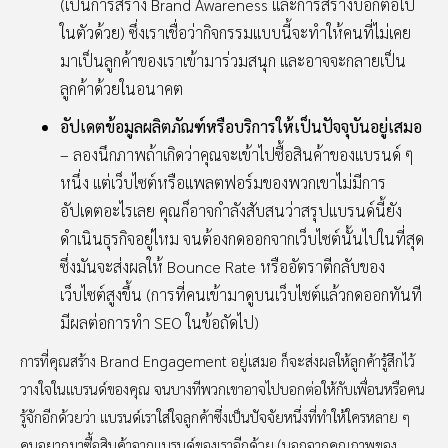
(เป็นการสร้าง Brand Awareness และการสร้างบอกต่อไป
ในตัวด้วย) ซึ่งเราเชื่อว่ากิจกรรมแบบนี้จะทำให้คนที่ไม่เคย
มาเป็นลูกค้าของเราเข้ามาร่วมสนุก และอาจจะกลายเป็น
ลูกค้าด้วยในอนาคต
อัปเดตข้อมูลผลิตภัณฑ์หรือบริการให้เป็นปัจจุบันอยู่เสมอ
– ลองนึกภาพถ้าเกิดว่าคุณจะเข้าไปซื้อสินค้าของแบรนด์ ๆ
หนึ่ง แต่เว็บไซต์หรือแพลตฟอร์มของพวกเขาไม่มีการ
อัปเดตอะไรเลย คุณก็อาจกำลังสับสนว่าสรุปแบรนด์นี้ยัง
ดำเนินธุรกิจอยู่ไหม จนต้องกดออกจากเว็บไซต์นั้นไปในที่สุด
ซึ่งมันจะส่งผลให้ Bounce Rate หรืออัตราตีกลับของ
เว็บไซต์สูงขึ้น (การที่คนเข้ามาดูบนเว็บไซต์แล้วกดออกทันที
มีผลต่อการทำ SEO ในข้อถัดไป)
การที่คุณสร้าง Brand Engagement อยู่เสมอ ก็จะส่งผลให้ลูกค้ารู้สึกไว้
วางใจในแบรนด์ของคุณ จนบางทีพวกเขาอาจไปบอกต่อให้กับเพื่อนหรือคน
รู้จักอีกด้วยว่า แบรนด์เราใส่ใจลูกค้าซึ่งเป็นปัจจัยหนึ่งที่ทำให้ใครหลาย ๆ
คนอยากมาซื้อสินค้าจากแบรนด์ของเราอีกด้วย (นอกจากคุณภาพของ