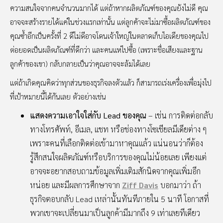
ความสนใจจากคนจำนวนมากได้ แต่ถ้าหากผลิตภัณฑ์ของคุณยังไม่ดี คุณ
อาจจะสร้างรายได้แค่ในช่วงแรกเท่านั้น แต่ลูกค้าจะไม่มาซื้อผลิตภัณฑ์ของ
คุณซ้ำอีกเป็นครั้งที่ 2 ดีไม่ดีอาจโดนเจ้าใหญ่ในตลาดเก็บไอเดียของคุณไป
ต่อยอดเป็นผลิตภัณฑ์ที่ดีกว่า และคนแห่ไปซื้อ (เพราะชื่อเสียงและฐาน
ลูกค้าของเขา) กลับกลายเป็นว่าคุณอาจจะล้มได้เลย
แต่ถ้าเกิดคุณคิดว่าทุกส่วนของธุรกิจลงตัวแล้ว ก็สามารถเร่งเครื่องเพื่อมุ่งไป
ที่เป้าหมายนี้ได้กันเลย ตัวอย่างเช่น
แสดงความเอาใจใส่กับ Lead ของคุณ
– เช่น การติดต่อกลับ
ทางโทรศัพท์, อีเมล, แชท หรือช่องทางโซเชียลมีเดียต่าง ๆ
เพราะคนที่เลือกติดต่อเข้ามาหาคุณแล้ว แน่นอนว่าก็ต้อง
รู้สึกสนใจผลิตภัณฑ์หรือบริการของคุณไม่น้อยเลย เพียงแต่
อาจจะอยากสอบถามข้อมูลเพิ่มเติมสักนิดจากคุณเพิ่มอีก
หน่อย และมีผลการศึกษาจาก
Ziff Davis
บอกมาว่า ถ้า
ธุรกิจตอบกลับ Lead เหล่านั้นทันทีภายใน 5 นาที โอกาสที่
พวกเขาจะเปลี่ยนมาเป็นลูกค้ามีมากถึง 9 เท่าเลยทีเดียว