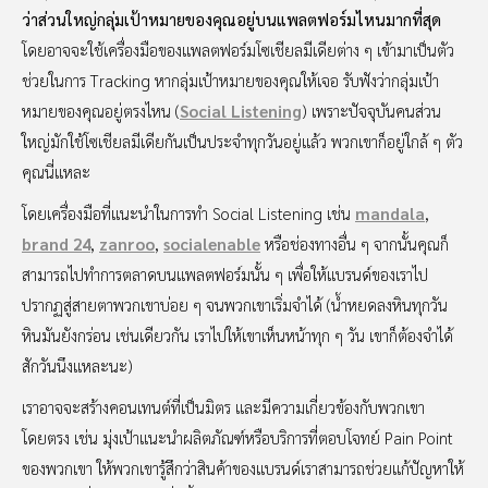
ว่าส่วนใหญ่กลุ่มเป้าหมายของคุณอยู่บนแพลตฟอร์มไหนมากที่สุด
โดยอาจจะใช้เครื่องมือของแพลตฟอร์มโซเชียลมีเดียต่าง ๆ เข้ามาเป็นตัว
ช่วยในการ Tracking หากลุ่มเป้าหมายของคุณให้เจอ รับฟังว่ากลุ่มเป้า
หมายของคุณอยู่ตรงไหน (
Social Listening
) เพราะปัจจุบันคนส่วน
ใหญ่มักใช้โซเชียลมีเดียกันเป็นประจำทุกวันอยู่แล้ว พวกเขาก็อยู่ใกล้ ๆ ตัว
คุณนี่แหละ
โดยเครื่องมือที่แนะนำในการทำ Social Listening เช่น
mandala
,
brand 24
,
zanroo
,
socialenable
หรือช่องทางอื่น ๆ จากนั้นคุณก็
สามารถไปทำการตลาดบนแพลตฟอร์มนั้น ๆ เพื่อให้แบรนด์ของเราไป
ปรากฏสู่สายตาพวกเขาบ่อย ๆ จนพวกเขาเริ่มจำได้ (น้ำหยดลงหินทุกวัน
หินมันยังกร่อน เช่นเดียวกัน เราไปให้เขาเห็นหน้าทุก ๆ วัน เขาก็ต้องจำได้
สักวันนึงแหละนะ)
เราอาจจะสร้างคอนเทนต์ที่เป็นมิตร และมีความเกี่ยวข้องกับพวกเขา
โดยตรง เช่น มุ่งเป้าแนะนำผลิตภัณฑ์หรือบริการที่ตอบโจทย์ Pain Point
ของพวกเขา ให้พวกเขารู้สึกว่าสินค้าของแบรนด์เราสามารถช่วยแก้ปัญหาให้