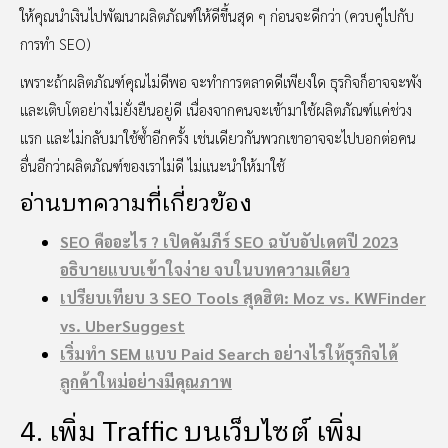
ให้คุณนำเงินไปพัฒนาผลิตภัณฑ์ให้ดีขึ้นสุด ๆ ก่อนจะดีกว่า (ควบคู่ไปกับ
การทำ SEO)
เพราะถ้าผลิตภัณฑ์คุณไม่ดีพอ จะทำการตลาดดีเพียงใด ธุรกิจก็อาจจะพัง
และเติบโตอย่างไม่ยั่งยืนอยู่ดี เนื่องจากคนจะเข้ามาใช้ผลิตภัณฑ์แค่ช่วง
แรก และไม่กลับมาใช้ซ้ำอีกครั้ง เช่นเดียวกันพวกเขาอาจจะไปบอกต่อคน
อื่นอีกว่าผลิตภัณฑ์ของเราไม่ดี ไม่แนะนำให้มาใช้
อ่านบทความที่เกี่ยวข้อง
SEO คืออะไร ? เปิดคัมภีร์ SEO ฉบับอัปเดตปี 2023
อธิบายแบบเข้าใจง่าย จบในบทความเดียว
​​เปรียบเทียบ 3 SEO Tools สุดฮิต: Moz vs. KWFinder
vs. UberSuggest
เริ่มทำ SEM แบบ Paid Search อย่างไรให้ธุรกิจได้
ลูกค้าใหม่อย่างมีคุณภาพ
4. เพิ่ม Traffic บนเว็บไซต์ เพิ่ม