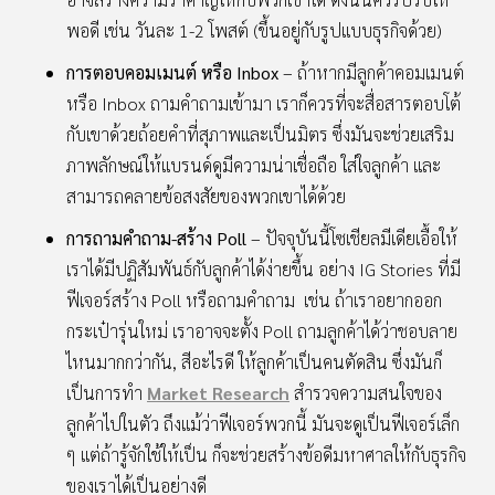
พอดี เช่น วันละ 1-2 โพสต์ (ขึ้นอยู่กับรูปแบบธุรกิจด้วย)
การตอบคอมเมนต์ หรือ Inbox
– ถ้าหากมีลูกค้าคอมเมนต์
หรือ Inbox ถามคำถามเข้ามา เราก็ควรที่จะสื่อสารตอบโต้
กับเขาด้วยถ้อยคำที่สุภาพและเป็นมิตร ซึ่งมันจะช่วยเสริม
ภาพลักษณ์ให้แบรนด์ดูมีความน่าเชื่อถือ ใส่ใจลูกค้า และ
สามารถคลายข้อสงสัยของพวกเขาได้ด้วย
การถามคำถาม-สร้าง Poll
– ปัจจุบันนี้โซเชียลมีเดียเอื้อให้
เราได้มีปฏิสัมพันธ์กับลูกค้าได้ง่ายขึ้น อย่าง IG Stories ที่มี
ฟีเจอร์สร้าง Poll หรือถามคำถาม เช่น ถ้าเราอยากออก
กระเป๋ารุ่นใหม่ เราอาจจะตั้ง Poll ถามลูกค้าได้ว่าชอบลาย
ไหนมากกว่ากัน, สีอะไรดี ให้ลูกค้าเป็นคนตัดสิน ซึ่งมันก็
เป็นการทำ
Market Research
สำรวจความสนใจของ
ลูกค้าไปในตัว ถึงแม้ว่าฟีเจอร์พวกนี้ มันจะดูเป็นฟีเจอร์เล็ก
ๆ แต่ถ้ารู้จักใช้ให้เป็น ก็จะช่วยสร้างข้อดีมหาศาลให้กับธุรกิจ
ของเราได้เป็นอย่างดี